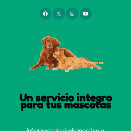
Un servicio integro
para tus mascotas
info@veterinariaelcaporal.com